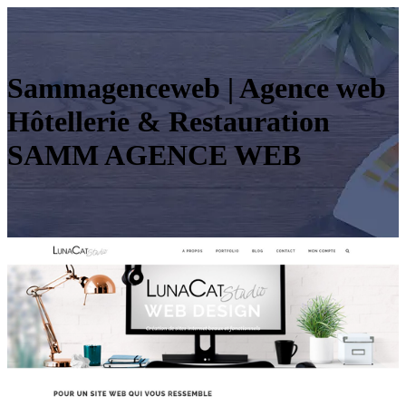
Sam­magen­ce­web | Agence web
Hôtellerie & Restaura­tion
SAMM AGENCE WEB